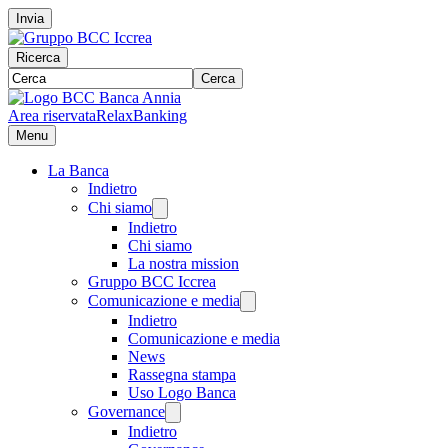
Invia
Ricerca
Cerca
Area riservata
RelaxBanking
Menu
La Banca
Indietro
Chi siamo
Indietro
Chi siamo
La nostra mission
Gruppo BCC Iccrea
Comunicazione e media
Indietro
Comunicazione e media
News
Rassegna stampa
Uso Logo Banca
Governance
Indietro