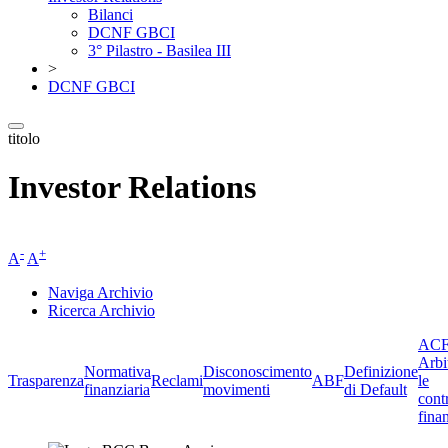
Bilanci
DCNF GBCI
3° Pilastro - Basilea III
>
DCNF GBCI
titolo
Investor Relations
-
+
A
A
Naviga Archivio
Ricerca Archivio
ACF
Arbi
Normativa
Disconoscimento
Definizione
Trasparenza
Reclami
ABF
le
finanziaria
movimenti
di Default
cont
finan