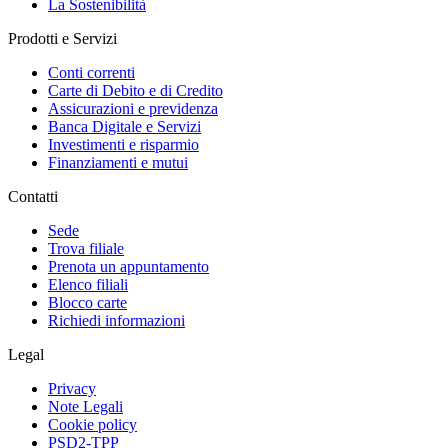
La Sostenibilità
Prodotti e Servizi
Conti correnti
Carte di Debito e di Credito
Assicurazioni e previdenza
Banca Digitale e Servizi
Investimenti e risparmio
Finanziamenti e mutui
Contatti
Sede
Trova filiale
Prenota un appuntamento
Elenco filiali
Blocco carte
Richiedi informazioni
Legal
Privacy
Note Legali
Cookie policy
PSD2-TPP