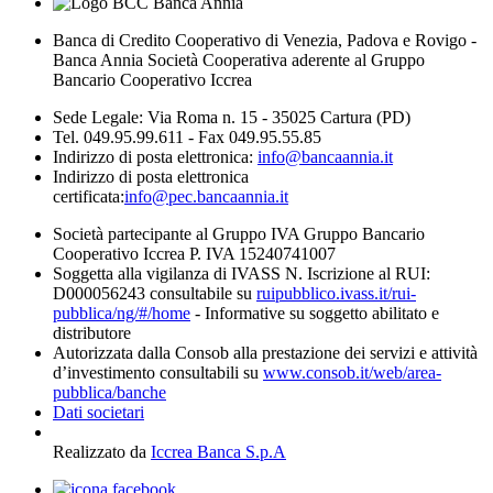
Banca di Credito Cooperativo di Venezia, Padova e Rovigo -
Banca Annia Società Cooperativa aderente al Gruppo
Bancario Cooperativo Iccrea
Sede Legale: Via Roma n. 15 - 35025 Cartura (PD)
Tel. 049.95.99.611 - Fax 049.95.55.85
Indirizzo di posta elettronica:
info@bancaannia.it
Indirizzo di posta elettronica
certificata:
info@pec.bancaannia.it
Società partecipante al Gruppo IVA Gruppo Bancario
Cooperativo Iccrea P. IVA 15240741007
Soggetta alla vigilanza di IVASS N. Iscrizione al RUI:
D000056243 consultabile su
ruipubblico.ivass.it/rui-
pubblica/ng/#/home
- Informative su soggetto abilitato e
distributore
Autorizzata dalla Consob alla prestazione dei servizi e attività
d’investimento consultabili su
www.consob.it/web/area-
pubblica/banche
Dati societari
Realizzato da
Iccrea Banca S.p.A