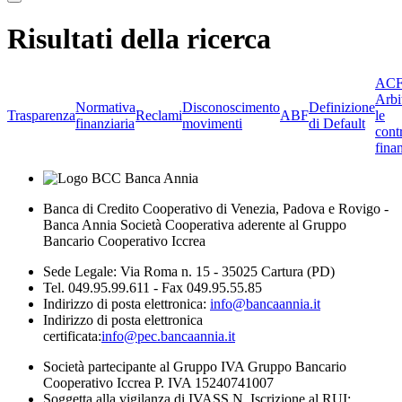
Risultati della ricerca
ACF
Arbi
Normativa
Disconoscimento
Definizione
Trasparenza
Reclami
ABF
le
finanziaria
movimenti
di Default
cont
finan
Banca di Credito Cooperativo di Venezia, Padova e Rovigo -
Banca Annia Società Cooperativa aderente al Gruppo
Bancario Cooperativo Iccrea
Sede Legale: Via Roma n. 15 - 35025 Cartura (PD)
Tel. 049.95.99.611 - Fax 049.95.55.85
Indirizzo di posta elettronica:
info@bancaannia.it
Indirizzo di posta elettronica
certificata:
info@pec.bancaannia.it
Società partecipante al Gruppo IVA Gruppo Bancario
Cooperativo Iccrea P. IVA 15240741007
Soggetta alla vigilanza di IVASS N. Iscrizione al RUI: