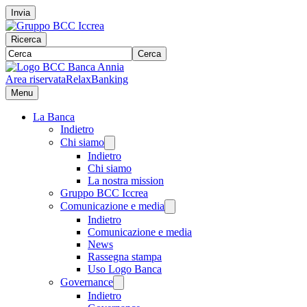
Invia
Ricerca
Cerca
Area riservata
RelaxBanking
Menu
La Banca
Indietro
Chi siamo
Indietro
Chi siamo
La nostra mission
Gruppo BCC Iccrea
Comunicazione e media
Indietro
Comunicazione e media
News
Rassegna stampa
Uso Logo Banca
Governance
Indietro