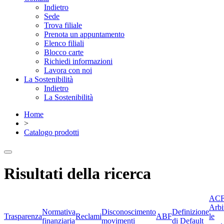
Indietro
Sede
Trova filiale
Prenota un appuntamento
Elenco filiali
Blocco carte
Richiedi informazioni
Lavora con noi
La Sostenibilità
Indietro
La Sostenibilità
Home
>
Catalogo prodotti
Risultati della ricerca
ACF
Arbi
Normativa
Disconoscimento
Definizione
Trasparenza
Reclami
ABF
le
finanziaria
movimenti
di Default