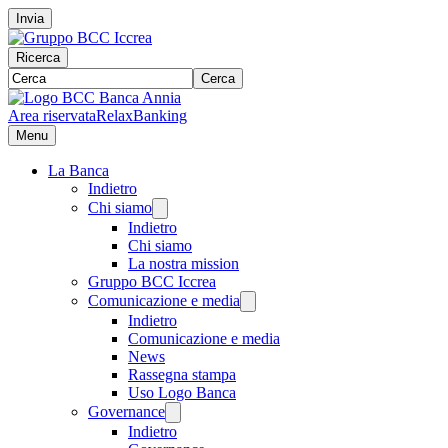
Invia
Ricerca
Cerca
Area riservata
RelaxBanking
Menu
La Banca
Indietro
Chi siamo
Indietro
Chi siamo
La nostra mission
Gruppo BCC Iccrea
Comunicazione e media
Indietro
Comunicazione e media
News
Rassegna stampa
Uso Logo Banca
Governance
Indietro