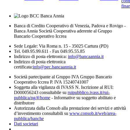
cont
finan
Banca di Credito Cooperativo di Venezia, Padova e Rovigo -
Banca Annia Società Cooperativa aderente al Gruppo
Bancario Cooperativo Iccrea
Sede Legale: Via Roma n. 15 - 35025 Cartura (PD)
Tel. 049.95.99.611 - Fax 049.95.55.85
Indirizzo di posta elettronica:
info@bancaannia.it
Indirizzo di posta elettronica
certificata:
info@pec.bancaannia.it
Società partecipante al Gruppo IVA Gruppo Bancario
Cooperativo Iccrea P. IVA 15240741007
Soggetta alla vigilanza di IVASS N. Iscrizione al RUI:
D000056243 consultabile su
ruipubblico.ivass.it/rui-
pubblica/ng/#/home
- Informative su soggetto abilitato e
distributore
Autorizzata dalla Consob alla prestazione dei servizi e attività
d’investimento consultabili su
www.consob.it/web/area-
pubblica/banche
Dati societari