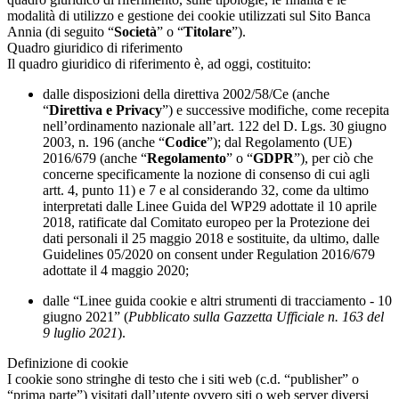
modalità di utilizzo e gestione dei cookie utilizzati sul Sito Banca
Annia (di seguito “
Società
” o “
Titolare
”).
Quadro giuridico di riferimento
Il quadro giuridico di riferimento è, ad oggi, costituito:
dalle disposizioni della direttiva 2002/58/Ce (anche
“
Direttiva e Privacy
”) e successive modifiche, come recepita
nell’ordinamento nazionale all’art. 122 del D. Lgs. 30 giugno
2003, n. 196 (anche “
Codice
”); dal Regolamento (UE)
2016/679 (anche “
Regolamento
” o “
GDPR
”), per ciò che
concerne specificamente la nozione di consenso di cui agli
artt. 4, punto 11) e 7 e al considerando 32, come da ultimo
interpretati dalle Linee Guida del WP29 adottate il 10 aprile
2018, ratificate dal Comitato europeo per la Protezione dei
dati personali il 25 maggio 2018 e sostituite, da ultimo, dalle
Guidelines 05/2020 on consent under Regulation 2016/679
adottate il 4 maggio 2020;
dalle “Linee guida cookie e altri strumenti di tracciamento - 10
giugno 2021” (
Pubblicato sulla Gazzetta Ufficiale n. 163 del
9 luglio 2021
).
Definizione di cookie
I cookie sono stringhe di testo che i siti web (c.d. “publisher” o
“prima parte”) visitati dall’utente ovvero siti o web server diversi