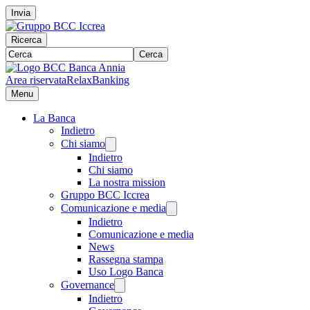
Invia
Ricerca
Cerca
Area riservata
RelaxBanking
Menu
La Banca
Indietro
Chi siamo
Indietro
Chi siamo
La nostra mission
Gruppo BCC Iccrea
Comunicazione e media
Indietro
Comunicazione e media
News
Rassegna stampa
Uso Logo Banca
Governance
Indietro