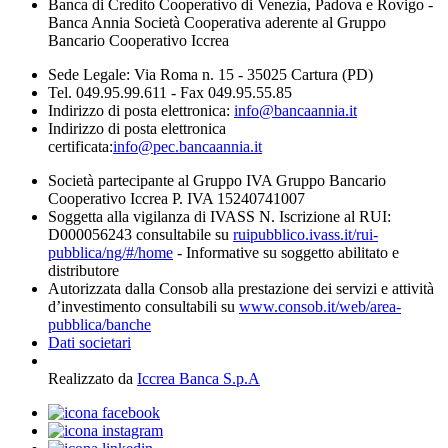
Banca di Credito Cooperativo di Venezia, Padova e Rovigo -
Banca Annia Società Cooperativa aderente al Gruppo
Bancario Cooperativo Iccrea
Sede Legale: Via Roma n. 15 - 35025 Cartura (PD)
Tel. 049.95.99.611 - Fax 049.95.55.85
Indirizzo di posta elettronica:
info@bancaannia.it
Indirizzo di posta elettronica
certificata:
info@pec.bancaannia.it
Società partecipante al Gruppo IVA Gruppo Bancario
Cooperativo Iccrea P. IVA 15240741007
Soggetta alla vigilanza di IVASS N. Iscrizione al RUI:
D000056243 consultabile su
ruipubblico.ivass.it/rui-
pubblica/ng/#/home
- Informative su soggetto abilitato e
distributore
Autorizzata dalla Consob alla prestazione dei servizi e attività
d’investimento consultabili su
www.consob.it/web/area-
pubblica/banche
Dati societari
Realizzato da
Iccrea Banca S.p.A