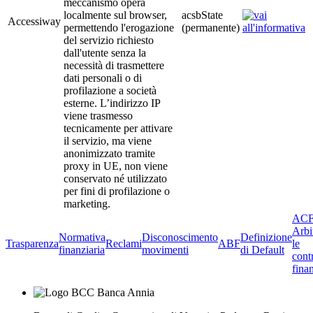
meccanismo opera
localmente sul browser,
acsbState
Accessiway
permettendo l'erogazione
(permanente)
del servizio richiesto
dall'utente senza la
necessità di trasmettere
dati personali o di
profilazione a società
esterne. L’indirizzo IP
viene trasmesso
tecnicamente per attivare
il servizio, ma viene
anonimizzato tramite
proxy in UE, non viene
conservato né utilizzato
per fini di profilazione o
marketing.
ACF
Arbi
Normativa
Disconoscimento
Definizione
Trasparenza
Reclami
ABF
le
finanziaria
movimenti
di Default
cont
finan