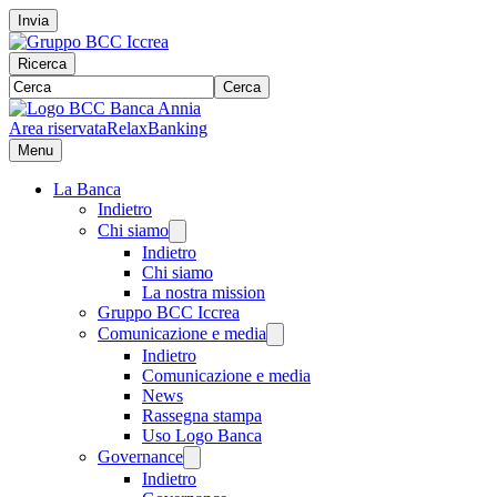
Invia
Ricerca
Cerca
Area riservata
RelaxBanking
Menu
La Banca
Indietro
Chi siamo
Indietro
Chi siamo
La nostra mission
Gruppo BCC Iccrea
Comunicazione e media
Indietro
Comunicazione e media
News
Rassegna stampa
Uso Logo Banca
Governance
Indietro