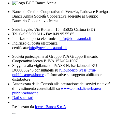
Banca di Credito Cooperativo di Venezia, Padova e Rovigo -
Banca Annia Società Cooperativa aderente al Gruppo
Bancario Cooperativo Iccrea
Sede Legale: Via Roma n. 15 - 35025 Cartura (PD)
Tel. 049.95.99.611 - Fax 049.95.55.85
Indirizzo di posta elettronica:
info@bancaannia.it
Indirizzo di posta elettronica
certificata:
info@pec.bancaannia.it
Società partecipante al Gruppo IVA Gruppo Bancario
Cooperativo Iccrea P. IVA 15240741007
Soggetta alla vigilanza di IVASS N. Iscrizione al RUI:
D000056243 consultabile su
ruipubblico.ivass.it/rui-
pubblica/ng/#/home
- Informative su soggetto abilitato e
distributore
Autorizzata dalla Consob alla prestazione dei servizi e attività
d’investimento consultabili su
www.consob.it/web/area-
pubblica/banche
Dati societari
Realizzato da
Iccrea Banca S.p.A