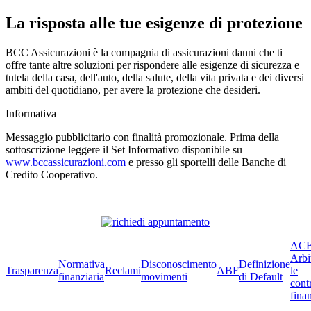
La risposta alle tue esigenze di protezione
BCC Assicurazioni è la compagnia di assicurazioni danni che ti
offre tante altre soluzioni per rispondere alle esigenze di sicurezza e
tutela della casa, dell'auto, della salute, della vita privata e dei diversi
ambiti del quotidiano, per avere la protezione che desideri.
Informativa
Messaggio pubblicitario con finalità promozionale. Prima della
sottoscrizione leggere il Set Informativo disponibile su
www.bccassicurazioni.com
e presso gli sportelli delle Banche di
Credito Cooperativo.
ACF
Arbi
Normativa
Disconoscimento
Definizione
Trasparenza
Reclami
ABF
le
finanziaria
movimenti
di Default
cont
finan