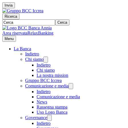
Invia
Ricerca
Cerca
Area riservata
RelaxBanking
Menu
La Banca
Indietro
Chi siamo
Indietro
Chi siamo
La nostra mission
Gruppo BCC Iccrea
Comunicazione e media
Indietro
Comunicazione e media
News
Rassegna stampa
Uso Logo Banca
Governance
Indietro