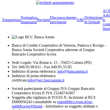
ACF
Arbi
Normativa
Disconoscimento
Definizione
Trasparenza
Reclami
ABF
le
finanziaria
movimenti
di Default
cont
finan
Banca di Credito Cooperativo di Venezia, Padova e Rovigo -
Banca Annia Società Cooperativa aderente al Gruppo
Bancario Cooperativo Iccrea
Sede Legale: Via Roma n. 15 - 35025 Cartura (PD)
Tel. 049.95.99.611 - Fax 049.95.55.85
Indirizzo di posta elettronica:
info@bancaannia.it
Indirizzo di posta elettronica
certificata:
info@pec.bancaannia.it
Società partecipante al Gruppo IVA Gruppo Bancario
Cooperativo Iccrea P. IVA 15240741007
Soggetta alla vigilanza di IVASS N. Iscrizione al RUI:
D000056243 consultabile su
ruipubblico.ivass.it/rui-
pubblica/ng/#/home
- Informative su soggetto abilitato e