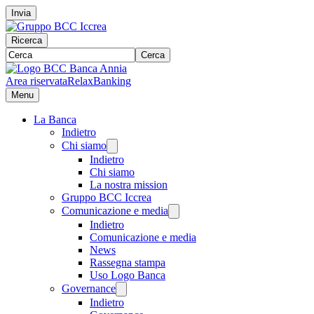
Invia
Ricerca
Cerca
Area riservata
RelaxBanking
Menu
La Banca
Indietro
Chi siamo
Indietro
Chi siamo
La nostra mission
Gruppo BCC Iccrea
Comunicazione e media
Indietro
Comunicazione e media
News
Rassegna stampa
Uso Logo Banca
Governance
Indietro