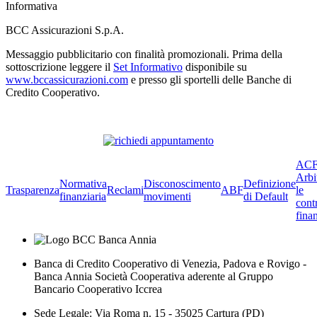
Informativa
BCC Assicurazioni S.p.A.
Messaggio pubblicitario con finalità promozionali. Prima della
sottoscrizione leggere il
Set Informativo
disponibile su
www.bccassicurazioni.com
e presso gli sportelli delle Banche di
Credito Cooperativo.
ACF
Arbi
Normativa
Disconoscimento
Definizione
Trasparenza
Reclami
ABF
le
finanziaria
movimenti
di Default
cont
finan
Banca di Credito Cooperativo di Venezia, Padova e Rovigo -
Banca Annia Società Cooperativa aderente al Gruppo
Bancario Cooperativo Iccrea
Sede Legale: Via Roma n. 15 - 35025 Cartura (PD)