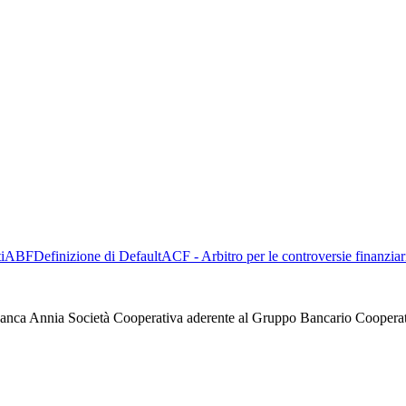
i
ABF
Definizione di Default
ACF - Arbitro per le controversie finanziar
anca Annia Società Cooperativa aderente al Gruppo Bancario Cooperat