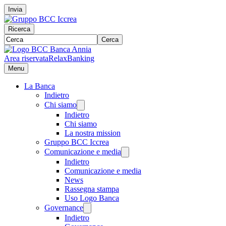
Invia
Ricerca
Cerca
Area riservata
RelaxBanking
Menu
La Banca
Indietro
Chi siamo
Indietro
Chi siamo
La nostra mission
Gruppo BCC Iccrea
Comunicazione e media
Indietro
Comunicazione e media
News
Rassegna stampa
Uso Logo Banca
Governance
Indietro