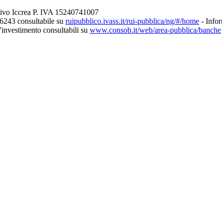
tivo Iccrea P. IVA 15240741007
56243 consultabile su
ruipubblico.ivass.it/rui-pubblica/ng/#/home
- Infor
d’investimento consultabili su
www.consob.it/web/area-pubblica/banche