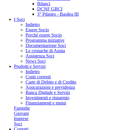
Bilanci
DCNF GBCI
3° Pilastro - Basilea III
I Soci
Indietro
Essere Socio
Perché essere Socio
Programma iniziative
Documentazione Soci
Le cronache di Annia
Assistenza Soci
News Soci
Prodotti e Servizi
Indietro
Conti correnti
Carte di Debito e di Credito
Assicurazioni e previdenza
Banca Digitale e Servizi
Investimenti e risparmio
Finanziamenti e mutui
Famiglie
Giovani
Imprese
Soci
Contatti