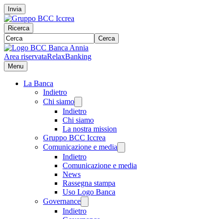
Invia
Ricerca
Cerca
Area riservata
RelaxBanking
Menu
La Banca
Indietro
Chi siamo
Indietro
Chi siamo
La nostra mission
Gruppo BCC Iccrea
Comunicazione e media
Indietro
Comunicazione e media
News
Rassegna stampa
Uso Logo Banca
Governance
Indietro