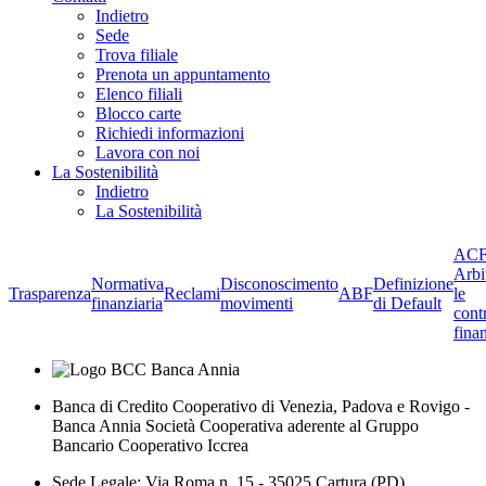
Indietro
Sede
Trova filiale
Prenota un appuntamento
Elenco filiali
Blocco carte
Richiedi informazioni
Lavora con noi
La Sostenibilità
Indietro
La Sostenibilità
ACF
Arbi
Normativa
Disconoscimento
Definizione
Trasparenza
Reclami
ABF
le
finanziaria
movimenti
di Default
cont
finan
Banca di Credito Cooperativo di Venezia, Padova e Rovigo -
Banca Annia Società Cooperativa aderente al Gruppo
Bancario Cooperativo Iccrea
Sede Legale: Via Roma n. 15 - 35025 Cartura (PD)