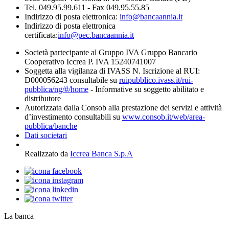
Tel. 049.95.99.611 - Fax 049.95.55.85
Indirizzo di posta elettronica:
info@bancaannia.it
Indirizzo di posta elettronica
certificata:
info@pec.bancaannia.it
Società partecipante al Gruppo IVA Gruppo Bancario
Cooperativo Iccrea P. IVA 15240741007
Soggetta alla vigilanza di IVASS N. Iscrizione al RUI:
D000056243 consultabile su
ruipubblico.ivass.it/rui-
pubblica/ng/#/home
- Informative su soggetto abilitato e
distributore
Autorizzata dalla Consob alla prestazione dei servizi e attività
d’investimento consultabili su
www.consob.it/web/area-
pubblica/banche
Dati societari
Realizzato da
Iccrea Banca S.p.A
La banca