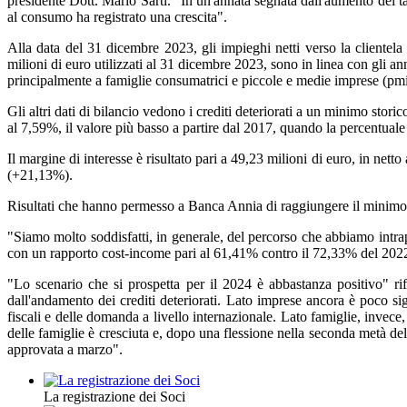
presidente Dott. Mario Sarti. "In un'annata segnata dall'aumento dei ta
al consumo ha registrato una crescita".
Alla data del 31 dicembre 2023, gli impieghi netti verso la clientela
milioni di euro utilizzati al 31 dicembre 2023, sono in linea con gli ann
principalmente a famiglie consumatrici e piccole e medie imprese (pmi)
Gli altri dati di bilancio vedono i crediti deteriorati a un minimo storic
al 7,59%, il valore più basso a partire dal 2017, quando la percentuale
Il margine di interesse è risultato pari a 49,23 milioni di euro, in ne
(+21,13%).
Risultati che hanno permesso a Banca Annia di raggiungere il minimo sto
"Siamo molto soddisfatti, in generale, del percorso che abbiamo intrapr
con un rapporto cost-income pari al 61,41% contro il 72,33% del 202
"Lo scenario che si prospetta per il 2024 è abbastanza positivo" rif
dall'andamento dei crediti deteriorati. Lato imprese ancora è poco si
fiscali e delle domanda a livello internazionale. Lato famiglie, invece, 
delle famiglie è cresciuta e, dopo una flessione nella seconda metà de
approvata a marzo".
La registrazione dei Soci