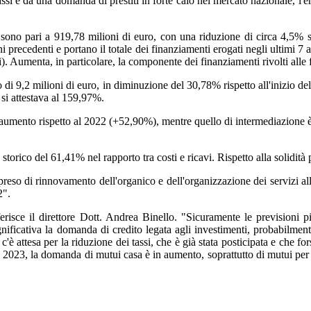
ssi e da una domanda di prestiti in forte calo nel mercato nazionale, l'er
 sono pari a 919,78 milioni di euro, con una riduzione di circa 4,5% s
i precedenti e portano il totale dei finanziamenti erogati negli ultimi 7 an
. Aumenta, in particolare, la componente dei finanziamenti rivolti alle 
o di 9,2 milioni di euro, in diminuzione del 30,78% rispetto all'inizio dell'
 si attestava al 159,97%.
tto aumento rispetto al 2022 (+52,90%), mentre quello di intermediazione è
rico del 61,41% nel rapporto tra costi e ricavi. Rispetto alla solidità 
eso di rinnovamento dell'organico e dell'organizzazione dei servizi alla
2".
erisce il direttore Dott. Andrea Binello. "Sicuramente le previsioni p
gnificativa la domanda di credito legata agli investimenti, probabilmen
c'è attesa per la riduzione dei tassi, che è già stata posticipata e che f
l 2023, la domanda di mutui casa è in aumento, soprattutto di mutui per i