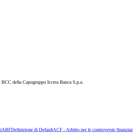
i
ABF
Definizione di Default
ACF - Arbitro per le controversie finanziar