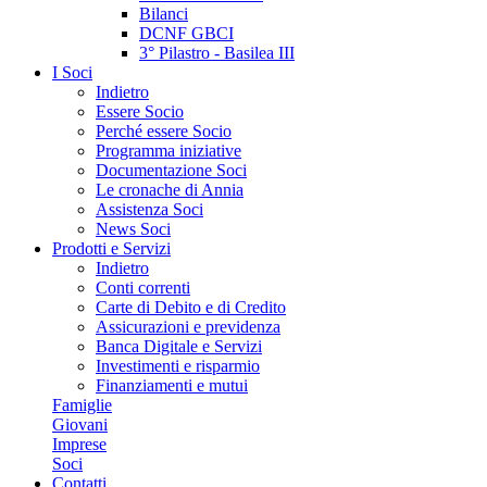
Bilanci
DCNF GBCI
3° Pilastro - Basilea III
I Soci
Indietro
Essere Socio
Perché essere Socio
Programma iniziative
Documentazione Soci
Le cronache di Annia
Assistenza Soci
News Soci
Prodotti e Servizi
Indietro
Conti correnti
Carte di Debito e di Credito
Assicurazioni e previdenza
Banca Digitale e Servizi
Investimenti e risparmio
Finanziamenti e mutui
Famiglie
Giovani
Imprese
Soci
Contatti