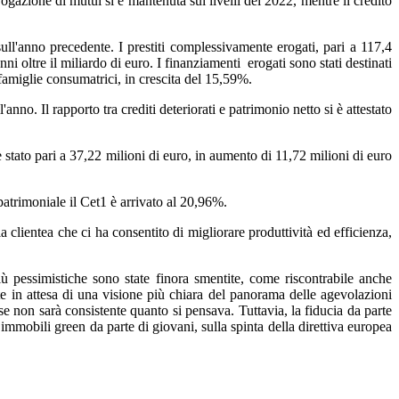
ogazione di mutui si è mantenuta sui livelli del 2022, mentre il credito
ull'anno precedente. I prestiti complessivamente erogati, pari a 117,4
ni oltre il miliardo di euro. I finanziamenti erogati sono stati destinati
famiglie consumatrici, in crescita del 15,59%.
anno. Il rapporto tra crediti deteriorati e patrimonio netto si è attestato
 stato pari a 37,22 milioni di euro, in aumento di 11,72 milioni di euro
patrimoniale il Cet1 è arrivato al 20,96%.
 clientea che ci ha consentito di migliorare produttività ed efficienza,
iù pessimistiche sono state finora smentite, come riscontrabile anche
te in attesa di una visione più chiara del panorama delle agevolazioni
orse non sarà consistente quanto si pensava. Tuttavia, la fiducia da parte
mmobili green da parte di giovani, sulla spinta della direttiva europea