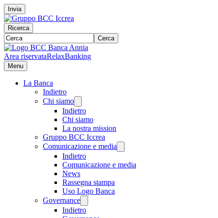
Invia
Ricerca
Cerca
Area riservata
RelaxBanking
Menu
La Banca
Indietro
Chi siamo
Indietro
Chi siamo
La nostra mission
Gruppo BCC Iccrea
Comunicazione e media
Indietro
Comunicazione e media
News
Rassegna stampa
Uso Logo Banca
Governance
Indietro