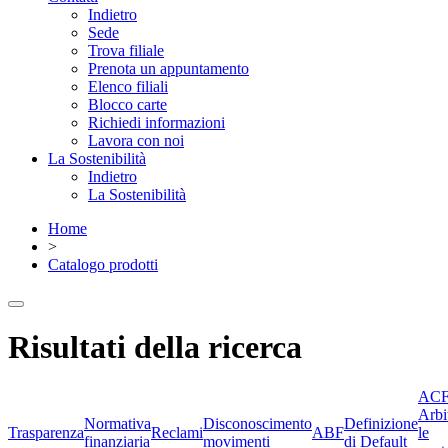
Indietro
Sede
Trova filiale
Prenota un appuntamento
Elenco filiali
Blocco carte
Richiedi informazioni
Lavora con noi
La Sostenibilità
Indietro
La Sostenibilità
Home
>
Catalogo prodotti
Risultati della ricerca
ACF
Arbi
Normativa
Disconoscimento
Definizione
Trasparenza
Reclami
ABF
le
finanziaria
movimenti
di Default