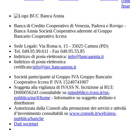
cont
finan
Banca di Credito Cooperativo di Venezia, Padova e Rovigo -
Banca Annia Società Cooperativa aderente al Gruppo
Bancario Cooperativo Iccrea
Sede Legale: Via Roma n. 15 - 35025 Cartura (PD)
Tel. 049.95.99.611 - Fax 049.95.55.85
Indirizzo di posta elettronica:
info@bancaannia.it
Indirizzo di posta elettronica
certificata:
info@pec.bancaannia.it
Società partecipante al Gruppo IVA Gruppo Bancario
Cooperativo Iccrea P. IVA 15240741007
Soggetta alla vigilanza di IVASS N. Iscrizione al RUI:
D000056243 consultabile su
ruipubblico.ivass.it/rui-
pubblica/ng/#/home
- Informative su soggetto abilitato e
distributore
Autorizzata dalla Consob alla prestazione dei servizi e attività
d’investimento consultabili su
www.consob.it/web/area-
pubblica/banche
Dati societari