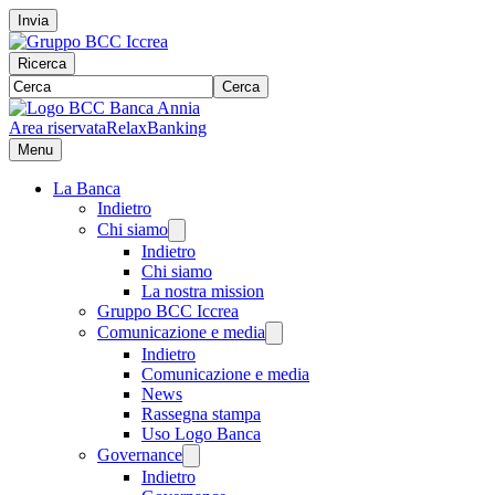
Invia
Ricerca
Cerca
Area riservata
RelaxBanking
Menu
La Banca
Indietro
Chi siamo
Indietro
Chi siamo
La nostra mission
Gruppo BCC Iccrea
Comunicazione e media
Indietro
Comunicazione e media
News
Rassegna stampa
Uso Logo Banca
Governance
Indietro