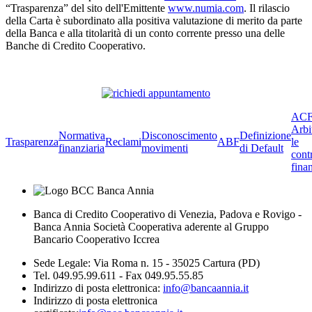
“Trasparenza” del sito dell'Emittente
www.numia.com
. Il rilascio
della Carta è subordinato alla positiva valutazione di merito da parte
della Banca e alla titolarità di un conto corrente presso una delle
Banche di Credito Cooperativo.
ACF
Arbi
Normativa
Disconoscimento
Definizione
Trasparenza
Reclami
ABF
le
finanziaria
movimenti
di Default
cont
finan
Banca di Credito Cooperativo di Venezia, Padova e Rovigo -
Banca Annia Società Cooperativa aderente al Gruppo
Bancario Cooperativo Iccrea
Sede Legale: Via Roma n. 15 - 35025 Cartura (PD)
Tel. 049.95.99.611 - Fax 049.95.55.85
Indirizzo di posta elettronica:
info@bancaannia.it
Indirizzo di posta elettronica