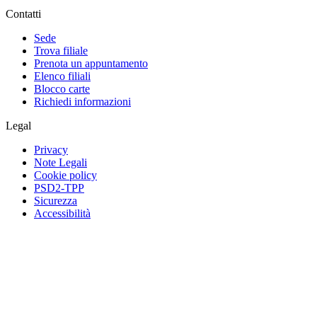
Contatti
Sede
Trova filiale
Prenota un appuntamento
Elenco filiali
Blocco carte
Richiedi informazioni
Legal
Privacy
Note Legali
Cookie policy
PSD2-TPP
Sicurezza
Accessibilità