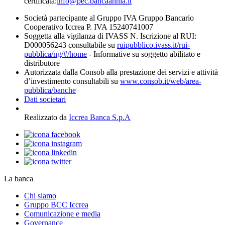
certificata:
info@pec.bancaannia.it
Società partecipante al Gruppo IVA Gruppo Bancario
Cooperativo Iccrea P. IVA 15240741007
Soggetta alla vigilanza di IVASS N. Iscrizione al RUI:
D000056243 consultabile su
ruipubblico.ivass.it/rui-
pubblica/ng/#/home
- Informative su soggetto abilitato e
distributore
Autorizzata dalla Consob alla prestazione dei servizi e attività
d’investimento consultabili su
www.consob.it/web/area-
pubblica/banche
Dati societari
Realizzato da
Iccrea Banca S.p.A
La banca
Chi siamo
Gruppo BCC Iccrea
Comunicazione e media
Governance