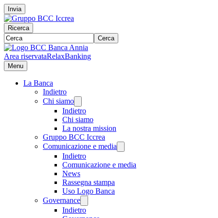
Invia
Ricerca
Cerca
Area riservata
RelaxBanking
Menu
La Banca
Indietro
Chi siamo
Indietro
Chi siamo
La nostra mission
Gruppo BCC Iccrea
Comunicazione e media
Indietro
Comunicazione e media
News
Rassegna stampa
Uso Logo Banca
Governance
Indietro