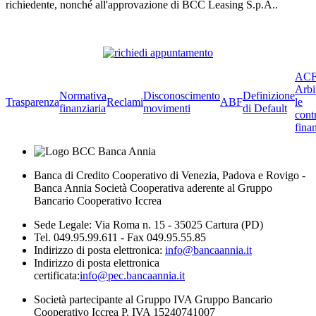
richiedente, nonché all'approvazione di BCC Leasing S.p.A..
ACF
Arbi
Normativa
Disconoscimento
Definizione
Trasparenza
Reclami
ABF
le
finanziaria
movimenti
di Default
cont
finan
Banca di Credito Cooperativo di Venezia, Padova e Rovigo -
Banca Annia Società Cooperativa aderente al Gruppo
Bancario Cooperativo Iccrea
Sede Legale: Via Roma n. 15 - 35025 Cartura (PD)
Tel. 049.95.99.611 - Fax 049.95.55.85
Indirizzo di posta elettronica:
info@bancaannia.it
Indirizzo di posta elettronica
certificata:
info@pec.bancaannia.it
Società partecipante al Gruppo IVA Gruppo Bancario
Cooperativo Iccrea P. IVA 15240741007