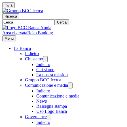
Invia
Ricerca
Cerca
Area riservata
RelaxBanking
Menu
La Banca
Indietro
Chi siamo
Indietro
Chi siamo
La nostra mission
Gruppo BCC Iccrea
Comunicazione e media
Indietro
Comunicazione e media
News
Rassegna stampa
Uso Logo Banca
Governance
Indietro