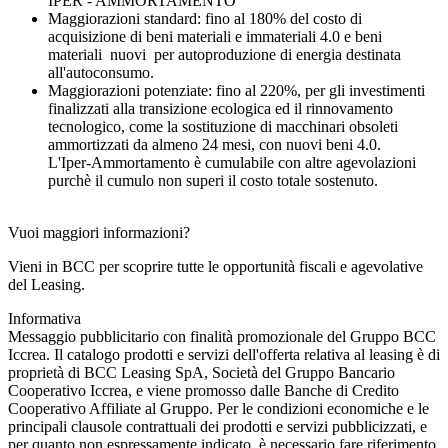
IPER - AMMORTAMENTO
Maggiorazioni standard: fino al 180% del costo di
acquisizione di beni materiali e immateriali 4.0 e beni
materiali nuovi per autoproduzione di energia destinata
all'autoconsumo.
Maggiorazioni potenziate: fino al 220%, per gli investimenti
finalizzati alla transizione ecologica ed il rinnovamento
tecnologico, come la sostituzione di macchinari obsoleti
ammortizzati da almeno 24 mesi, con nuovi beni 4.0.
L'Iper-Ammortamento è cumulabile con altre agevolazioni
purchè il cumulo non superi il costo totale sostenuto.
Vuoi maggiori informazioni?
Vieni in BCC per scoprire tutte le opportunità fiscali e agevolative
del Leasing.
Informativa
Messaggio pubblicitario con finalità promozionale del Gruppo BCC
Iccrea. Il catalogo prodotti e servizi dell'offerta relativa al leasing è di
proprietà di BCC Leasing SpA, Società del Gruppo Bancario
Cooperativo Iccrea, e viene promosso dalle Banche di Credito
Cooperativo Affiliate al Gruppo. Per le condizioni economiche e le
principali clausole contrattuali dei prodotti e servizi pubblicizzati, e
per quanto non espressamente indicato, è necessario fare riferimento