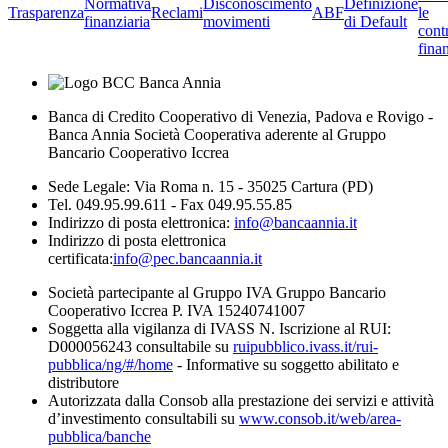
Normativa
Disconoscimento
Definizione
Trasparenza
Reclami
ABF
le
finanziaria
movimenti
di Default
cont
finan
Banca di Credito Cooperativo di Venezia, Padova e Rovigo -
Banca Annia Società Cooperativa aderente al Gruppo
Bancario Cooperativo Iccrea
Sede Legale: Via Roma n. 15 - 35025 Cartura (PD)
Tel. 049.95.99.611 - Fax 049.95.55.85
Indirizzo di posta elettronica:
info@bancaannia.it
Indirizzo di posta elettronica
certificata:
info@pec.bancaannia.it
Società partecipante al Gruppo IVA Gruppo Bancario
Cooperativo Iccrea P. IVA 15240741007
Soggetta alla vigilanza di IVASS N. Iscrizione al RUI:
D000056243 consultabile su
ruipubblico.ivass.it/rui-
pubblica/ng/#/home
- Informative su soggetto abilitato e
distributore
Autorizzata dalla Consob alla prestazione dei servizi e attività
d’investimento consultabili su
www.consob.it/web/area-
pubblica/banche