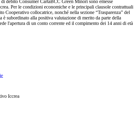
e carte di debito Consumer CartaBCC Green Minori sono emesse
rea. Per le condizioni economiche e le principali clausole contrattuali
redito Cooperativo collocatrice, nonché nella sezione “Trasparenza” del
è subordinato alla positiva valutazione di merito da parte della
de l'apertura di un conto corrente ed il compimento dei 14 anni di età
ie
ivo Iccrea