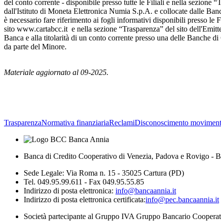
del conto corrente - disponibile presso tutte le Filiali e nella sezio
dall'Istituto di Moneta Elettronica Numia S.p.A. e collocate dalle Ban
è necessario fare riferimento ai fogli informativi disponibili presso le
sito www.cartabcc.it e nella sezione “Trasparenza” del sito dell'Emitt
Banca e alla titolarità di un conto corrente presso una delle Banche 
da parte del Minore.
Materiale aggiornato al 09-2025.
Trasparenza
Normativa finanziaria
Reclami
Disconoscimento moviment
Banca di Credito Cooperativo di Venezia, Padova e Rovigo - B
Sede Legale: Via Roma n. 15 - 35025 Cartura (PD)
Tel. 049.95.99.611 - Fax 049.95.55.85
Indirizzo di posta elettronica:
info@bancaannia.it
Indirizzo di posta elettronica certificata:
info@pec.bancaannia.it
Società partecipante al Gruppo IVA Gruppo Bancario Coopera