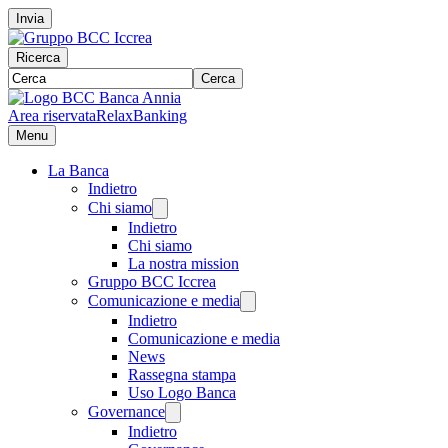
Invia
Ricerca
Cerca
Area riservata
RelaxBanking
Menu
La Banca
Indietro
Chi siamo
Indietro
Chi siamo
La nostra mission
Gruppo BCC Iccrea
Comunicazione e media
Indietro
Comunicazione e media
News
Rassegna stampa
Uso Logo Banca
Governance
Indietro