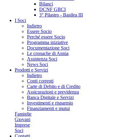
Bilanci
DCNF GBCI
3° Pilastro - Basilea III
I Soci
Indietro
Essere Socio
Perché essere Socio
Programma iniziative
Documentazione Soci
Le cronache di Annia
Assistenza Soci
News Soci
Prodotti e Servizi
Indietro
Conti correnti
Carte di Debito e di Credito
Assicurazioni e previdenza
Banca Digitale e Servizi
Investimenti e risparmio
Finanziamenti e mutui
Famiglie
Giovani
Imprese
Soci
Contatti