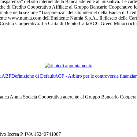
ne “Trasparenza” del sito internet della Banca aderente all'iniziativa. L
che di Credito Cooperativo Affiliate al Gruppo Bancario Cooperativo Icc
 Filiali e nella sezione “Trasparenza” del sito internet della Banca di C
ente www.numia.com dell'Emittente Numia S.p.A.. Il rilascio della Carta 
di Credito Cooperativo. La Carta di Debito CartaBCC Green Minori richie
i
ABF
Definizione di Default
ACF - Arbitro per le controversie finanziar
anca Annia Società Cooperativa aderente al Gruppo Bancario Cooperat
tivo Iccrea P. IVA 15240741007